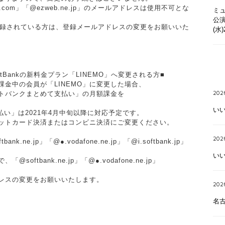
om」「@ezweb.ne.jp」のメールアドレスは使用不可とな
ミュ
公演
p」でご登録されている方は、登録メールアドレスの変更をお願いいた
(水
Bankの新料金プラン「LINEMO」へ変更される方■
金中の会員が「LINEMO」に変更した場合、
トバンクまとめて支払い」の月額課金を
2026
い
払い」は2021年4月中旬以降に対応予定です。
ットカード決済またはコンビニ決済にご変更ください。
2026
e.jp」「@●.vodafone.ne.jp」「@i.softbank.jp」
い
tbank.ne.jp」「@●.vodafone.ne.jp」
レスの変更をお願いいたします。
202
名