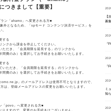
」）につきまして【重要】
202
【次
プラン「ahamo」へ変更される方■
募
対象外となるため、「spモード コンテンツ決済サービス」を
い。
202
更する
『F
リンクから課金を停止してください。
いただき、「会員期限を延長する」のリンクから
年間費のみ）を選択してお手続きをお願いいたします。
202
更する
『F
ていただき、「会員期限を延長する」のリンクから
年間費のみ）を選択してお手続きをお願いいたします。
202
omo.ne.jp」のメールアドレスは使用不可となりますので、
れている方は、登録メールアドレスの変更をお願いいたします。
ミュ
知ら
ン「povo」へ変更される方■
202
となりますので、変更のお手続きはございません。