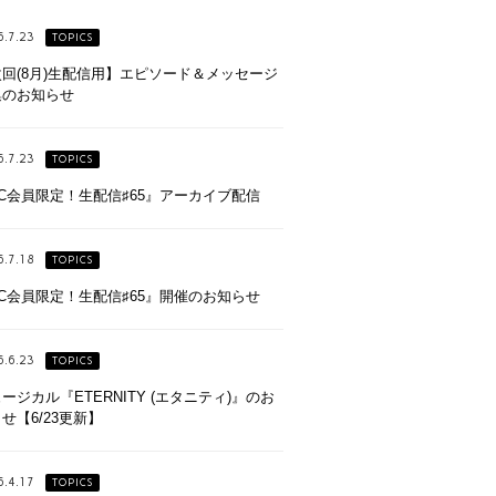
6.7.23
TOPICS
回(8月)生配信用】エピソード＆メッセージ
集のお知らせ
6.7.23
TOPICS
C会員限定！生配信♯65』アーカイブ配信
6.7.18
TOPICS
C会員限定！生配信♯65』開催のお知らせ
6.6.23
TOPICS
ージカル『ETERNITY (エタニティ)』のお
せ【6/23更新】
6.4.17
TOPICS