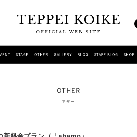
TEPPEI KOIKE
OFFICIAL WEB SITE
EVENT
STAGE
OTHER
GALLERY
BLOG
STAFF BLOG
SHOP
OTHER
アザー
新料金プラン（「ahamo」