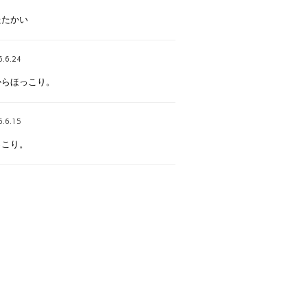
たたかい
6.6.24
からほっこり。
6.6.15
っこり。