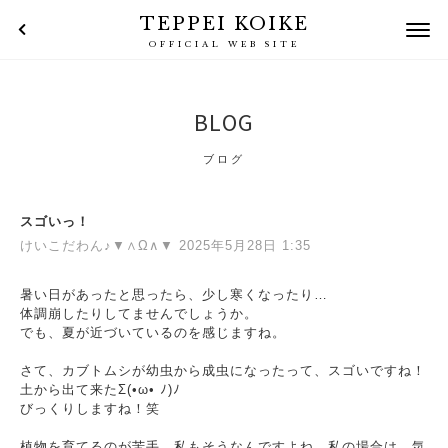
TEPPEI KOIKE
OFFICIAL WEB SITE
BLOG
ブログ
スゴいっ！
けいこだわん♪▼∧Ω∧▼ 2025年5月28日 1:35
暑い日があったと思ったら、少し寒くなったり…
体調崩したりしてませんでしょうか。
でも、夏が近づいているのを感じますね。
さて、カブトムシが幼虫から成虫になったって、スゴいですね！
土から出て来たΣ(•ω• ﾉ)ﾉ
びっくりしますね！笑
植物を育てるのが苦手…私もそうなんですよね。私の場合は、気