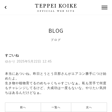
TEPPEI KOIKE
OFFICIAL WEB SITE
BLOG
ブログ
すごいね
ゆかり 2025年5月22日 12:45
本当にあついね。昨日とうとう旦那さんがエアコン勝手につけ始
めたよ。
生き物や植物育てるのめちゃくちゃすごいなぁ。私も苦手で何度
もチャレンジしてるけど、大成功は一度もないな。やりたい気持
ちはあるんだけどなぁ。
前へ
一覧へ
次へ